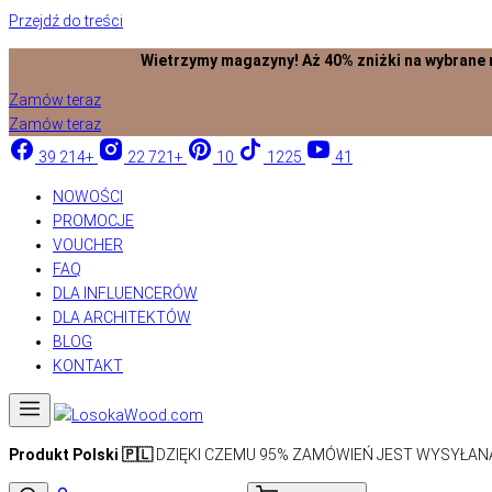
Przejdź do treści
Wietrzymy magazyny! Aż 40% zniżki na wybrane mapy z na
Zamów teraz
Zamów teraz
39 214+
22 721+
10
1225
41
NOWOŚCI
PROMOCJE
VOUCHER
FAQ
DLA INFLUENCERÓW
DLA ARCHITEKTÓW
BLOG
KONTAKT
Produkt Polski 🇵🇱
DZIĘKI CZEMU 95% ZAMÓWIEŃ JEST WYSYŁANA