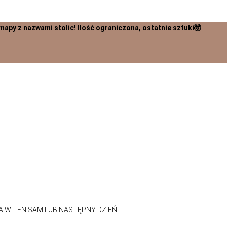
zwami stolic! Ilość ograniczona, ostatnie sztuki🤯
 W TEN SAM LUB NASTĘPNY DZIEŃ!