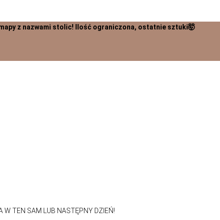
zwami stolic! Ilość ograniczona, ostatnie sztuki🤯
 W TEN SAM LUB NASTĘPNY DZIEŃ!