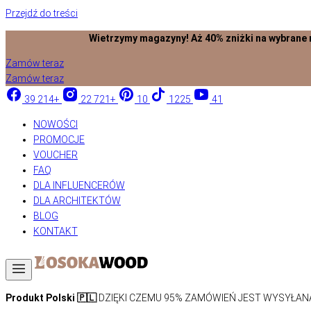
Przejdź do treści
Wietrzymy magazyny! Aż 40% zniżki na wybrane mapy z na
Zamów teraz
Zamów teraz
39 214+
22 721+
10
1225
41
NOWOŚCI
PROMOCJE
VOUCHER
FAQ
DLA INFLUENCERÓW
DLA ARCHITEKTÓW
BLOG
KONTAKT
Produkt Polski 🇵🇱
DZIĘKI CZEMU 95% ZAMÓWIEŃ JEST WYSYŁANA