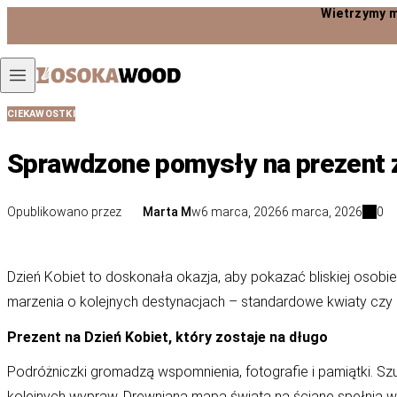
Wietrzymy magazyny! Aż 40
Przejdź do treści
CIEKAWOSTKI
Sprawdzone pomysły na prezent z 
Opublikowano przez
Marta M
w
6 marca, 2026
6 marca, 2026
0
Dzień Kobiet to doskonała okazja, aby pokazać bliskiej osobie
marzenia o kolejnych destynacjach – standardowe kwiaty czy p
Prezent na Dzień Kobiet, który zostaje na długo
Podróżniczki gromadzą wspomnienia, fotografie i pamiątki. Szu
kolejnych wypraw.
Drewniana mapa świata na ścianę
spełnia w