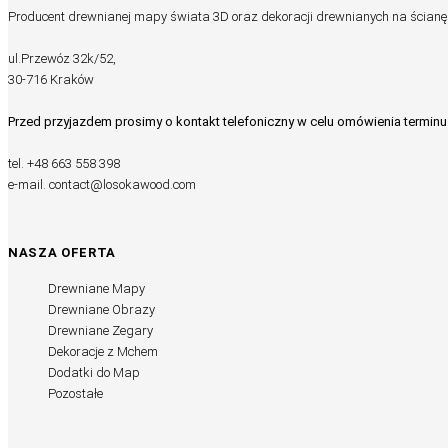
Producent drewnianej mapy świata 3D oraz dekoracji drewnianych na ścianę
ul.Przewóz 32k/52,
30-716 Kraków
Przed przyjazdem prosimy o kontakt telefoniczny w celu omówienia terminu
tel.
+48 663 558 398
e-mail.
contact@losokawood.com
NASZA OFERTA
Drewniane Mapy
Drewniane Obrazy
Drewniane Zegary
Dekoracje z Mchem
Dodatki do Map
Pozostałe