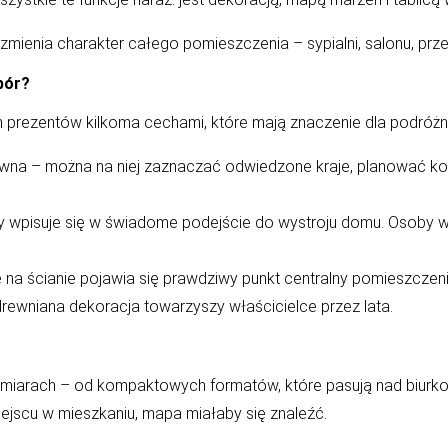
y zmienia charakter całego pomieszczenia – sypialni, salonu, prz
bór?
h prezentów kilkoma cechami, które mają znaczenie dla podróżn
tywna – można na niej zaznaczać odwiedzone kraje, planować kol
óry wpisuje się w świadome podejście do wystroju domu. Osoby
e na ścianie pojawia się prawdziwy punkt centralny pomieszcze
rewniana dekoracja towarzyszy właścicielce przez lata.
miarach – od kompaktowych formatów, które pasują nad biurko 
ejscu w mieszkaniu, mapa miałaby się znaleźć.