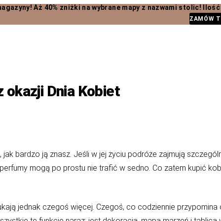
% zniżki na wybrane mapy z nazwami stolic! Ilość ogra
ZAMÓW T
okazji Dnia Kobiet
, jak bardzo ją znasz. Jeśli w jej życiu podróże zajmują szczegó
erfumy mogą po prostu nie trafić w sedno. Co zatem kupić kobi
kają jednak czegoś więcej. Czegoś, co codziennie przypomina o 
szystkie te funkcje naraz: jest dekoracją, mapą marzeń i tablic