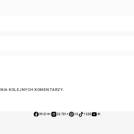
ANIA KOLEJNYCH KOMENTARZY.
39 214+
22 721+
10
1225
41