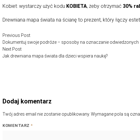
Kobiet: wystarczy użyć kodu
KOBIETA
, żeby otrzymać
30% ra
Drewniana mapa świata na ścianę to prezent, który łączy estety
Nawigacja
Previous post:
Previous Post
wpisu
Dokumentuj swoje podróże – sposoby na oznaczanie odwiedzonych 
Next post:
Next Post
Jak drewniana mapa świata dla dzieci wspiera naukę?
Dodaj komentarz
Twój adres email nie zostanie opublikowany.
Wymagane pola są ozn
KOMENTARZ
*