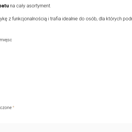
batu
na cały asortyment.
kę z funkcjonalnością i trafia idealnie do osób, dla których po
miejsc
aczone
*