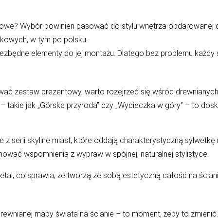
astowe? Wybór powinien pasować do stylu wnętrza obdarowanej 
ykowych, w tym po polsku.
ezbędne elementy do jej montażu. Dlatego bez problemu każdy s
wać zestaw prezentowy, warto rozejrzeć się wśród
drewnianych
– takie jak „
Górska przyroda
” czy „
Wycieczka w góry
” – to dos
 z serii
skyline miast
, które oddają charakterystyczną sylwetkę
ować wspomnienia z wypraw w spójnej, naturalnej stylistyce.
tal, co sprawia, że tworzą ze sobą estetyczną całość na ściani
rewnianej mapy świata na ścianie
– to moment, żeby to zmienić.