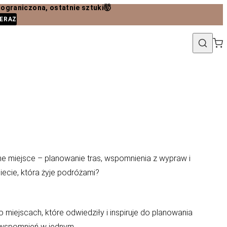
niczona, ostatnie sztuki🤯
ERAZ
lne miejsce – planowanie tras, wspomnienia z wypraw i
ecie, która żyje podróżami?
miejscach, które odwiedziły i inspiruje do planowania
ą wspomnień w jednym.