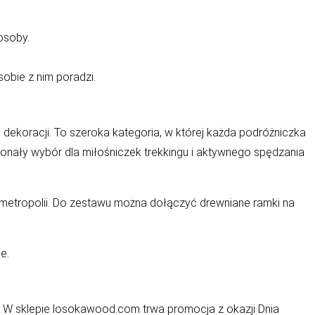
osoby.
obie z nim poradzi.
 dekoracji
. To szeroka kategoria, w której każda podróżniczka
konały wybór dla miłośniczek trekkingu i aktywnego spędzania
 metropolii. Do zestawu można dołączyć drewniane ramki na
e.
 W sklepie
losokawood.com
trwa promocja z okazji Dnia