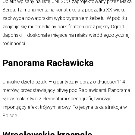
Obiekt wpisany na listę UNESCO, zaprojektowany przez Maxa
Berga. Ta monumentalna konstrukcja z początku XX wieku
zachwyca nowatorskim wykorzystaniem żelbetu. W pobliżu
znajduje się multimedialny park fontann oraz piękny Ogród
Japoński – doskonałe miejsce na relaks wśród egzotycznej
roślinności.
Panorama Racławicka
Unikalne dzieło sztuki – gigantyczny obraz o długości 114
metrów, przedstawiający bitwę pod Racławicami. Panorama
łączy malarstwo z elementami scenografii, tworząc
imponujący efekt trójwymiarowy. To jedyna taka atrakcja w
Polsce.
Wrocławskie krasnale