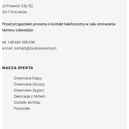
ul.Przewóz 32k/52,
30-716 Kraków
Przed przyjazdem prosimy o kontakt telefoniczny w celu omówienia
terminu odwiedzin.
tel.
+48 663 558 398
e-mail.
contact@losokawood.com
NASZA OFERTA
Drewniane Mapy
Drewniane Obrazy
Drewniane Zegary
Dekoracje z Mchem
Dodatki do Map
Pozostałe