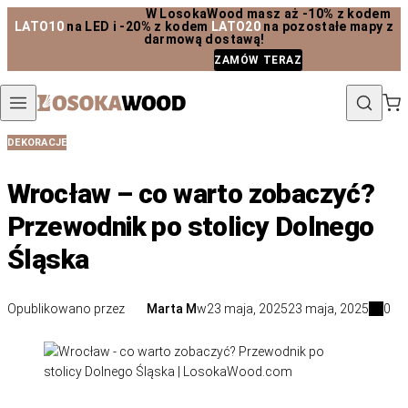
W LosokaWood masz aż -10% z kodem
Przejdź do treści
LATO10
na LED i -20% z kodem
LATO20
na pozostałe mapy z
darmową dostawą!
ZAMÓW TERAZ
DEKORACJE
Wrocław – co warto zobaczyć?
Przewodnik po stolicy Dolnego
Śląska
Opublikowano przez
Marta M
w
23 maja, 2025
23 maja, 2025
0