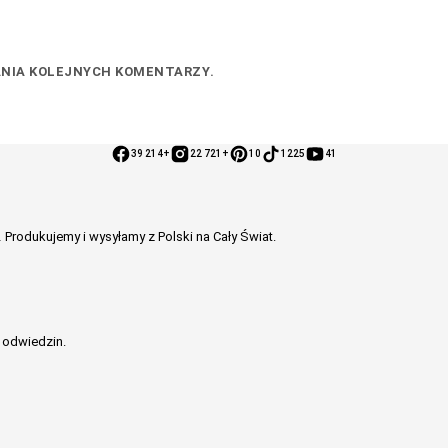
ANIA KOLEJNYCH KOMENTARZY.
39 214+
22 721+
10
1225
41
.
Produkujemy i wysyłamy z Polski na Cały Świat.
 odwiedzin.