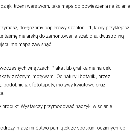
, dzięki trzem warstwom, taka mapa do powieszenia na ścianie
rzymasz, dołączamy papierowy szablon 1:1, który przyklejasz
akże taśmę malarską do zamontowania szablonu, dwustronną
iejscu ma mapa zawisnąć.
owoczesnych wnętrzach. Plakat lub grafika ma na celu
aty z różnymi motywami. Od natury i botaniki, przez
 się, podobnie jak fototapety, motywy kwiatowe oraz
a.
wy produkt. Wystarczy przymocować haczyki w ścianie i
z podróży, masz mnóstwo pamiątek ze spotkań rodzinnych lub