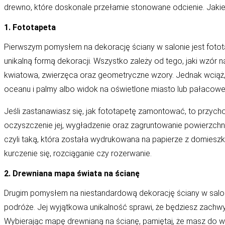
drewno, które doskonale przełamie stonowane odcienie. Jakie 
1. Fototapeta
Pierwszym pomysłem na dekorację ściany w salonie jest fototape
unikalną formą dekoracji. Wszystko zależy od tego, jaki wzór
kwiatowa, zwierzęca oraz geometryczne wzory. Jednak wciąż, 
oceanu i palmy albo widok na oświetlone miasto lub pałacowe 
Jeśli zastanawiasz się, jak fototapetę zamontować, to przych
oczyszczenie jej, wygładzenie oraz zagruntowanie powierzchn
czyli taką, która została wydrukowana na papierze z domieszką
kurczenie się, rozciąganie czy rozerwanie.
2.
Drewniana mapa świata na ścianę
Drugim pomysłem na niestandardową dekorację ściany w salon
podróże. Jej wyjątkowa unikalność sprawi, że będziesz zach
Wybierając mapę drewnianą na ścianę, pamiętaj, że masz do w