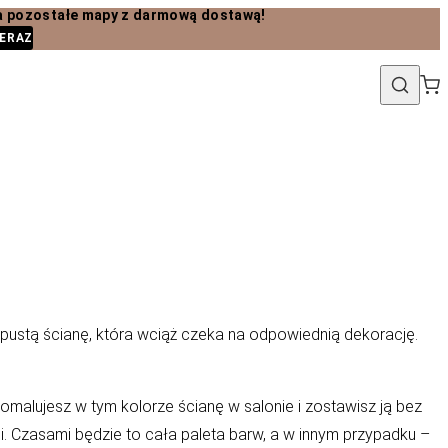
 pozostałe mapy z darmową dostawą!
ERAZ
ustą ścianę, która wciąż czeka na odpowiednią dekorację.
 pomalujesz w tym kolorze ścianę w salonie i zostawisz ją bez
i. Czasami będzie to cała paleta barw, a w innym przypadku –