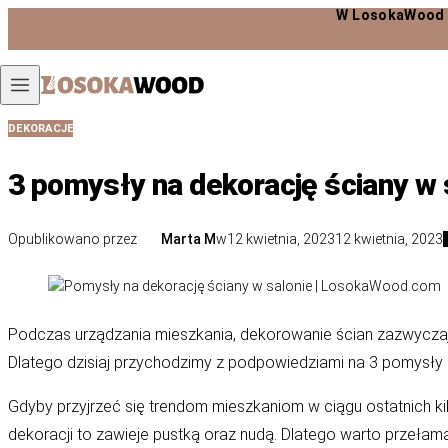
W LosokaWood masz aż
Przejdź do treści
DEKORACJE
3 pomysły na dekorację ściany w 
Opublikowano przez
Marta M
w
12 kwietnia, 2023
12 kwietnia, 2023
Podczas urządzania mieszkania, dekorowanie ścian zazwycza
Dlatego dzisiaj przychodzimy z podpowiedziami na 3 pomysły 
Gdyby przyjrzeć się trendom mieszkaniom w ciągu ostatnich kilk
dekoracji to zawieje pustką oraz nudą. Dlatego warto przełam