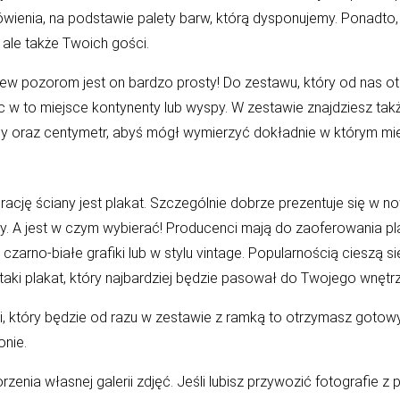
mówienia, na podstawie palety barw, którą dysponujemy. Ponadto
 ale także Twoich gości.
ew pozorom jest on bardzo prosty! Do zestawu, który od nas ot
ąc w to miejsce kontynenty lub wyspy. W zestawie znajdziesz t
apy oraz centymetr, abyś mógł wymierzyć dokładnie w którym m
ację ściany jest plakat. Szczególnie dobrze prezentuje się w n
. A jest w czym wybierać! Producenci mają do zaoferowania plak
, czarno-białe grafiki lub w stylu vintage. Popularnością cieszą
ki plakat, który najbardziej będzie pasował do Twojego wnętrz
ki, który będzie od razu w zestawie z ramką to otrzymasz goto
nie.
enia własnej galerii zdjęć. Jeśli lubisz przywozić fotografie 