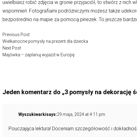
uwielbiasz robić zdjęcia w gronie przyjaciół, to stwórz z ni
wspomnień. Fotografiami podróżniczymi możesz także udekorow
bezpośrednio na mapie za pomocą pinezek. To jeszcze bardziej
Nawigacja
Previous post:
Previous Post
wpisu
Wielkanocne pomysły na prezent dla dziecka
Next post:
Next Post
Majówka – zaplanuj wyjazd w Europę
Jeden komentarz do „3 pomysły na dekorację śc
Wyszukiwarki
says:
29 maja, 2024 at 4:11 pm
Pouczająca lektura! Doceniam szczegółowość i dokładność. 