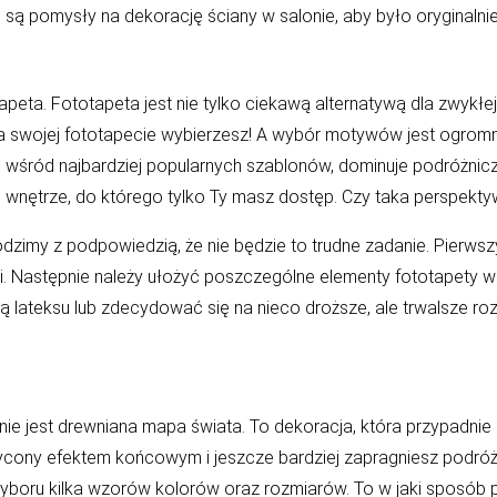
są pomysły na dekorację ściany w salonie, aby było oryginalni
ta. Fototapeta jest nie tylko ciekawą alternatywą dla zwykłej ta
 na swojej fototapecie wybierzesz! A wybór motywów jest ogrom
wśród najbardziej popularnych szablonów, dominuje podróżnicza
wnętrze, do którego tylko Ty masz dostęp. Czy taka perspektyw
odzimy z podpowiedzią, że nie będzie to trudne zadanie. Pierw
i. Następnie należy ułożyć poszczególne elementy fototapety w
 lateksu lub zdecydować się na nieco droższe, ale trwalsze roz
ie jest
drewniana mapa świata
. To dekoracja, która przypadni
wycony efektem końcowym i jeszcze bardziej zapragniesz podró
yboru kilka wzorów kolorów oraz rozmiarów. To w jaki sposób p