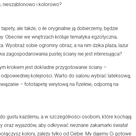
e, nieszablonowo i kolorowo?
pety, ale także, o ile oryginalnie ją dobierzemy, będzie
ny. Obecnie we wnętrzach króluje tematyka egzotyczna,
. Wyobraź sobie ogromny obraz, a na nim dzika plaża, lazur
a zagospodarowania pustej ściany nie jest interesująca?
szym krokiem jest dokładne przygotowanie ściany –
 odpowiedniej kolejności. Warto do salonu wybrać lateksową,
wiązanie – fototapetę winylową na fizelinie, odporną na
e do gustu każdemu, a w szczególności osobom, które kochają
ży oraz wyjazdów, aby odkrywać nieznane zakamarki świata!
ołączysz kolory, zależy tylko od Ciebie. My dajemy Ci gotowe