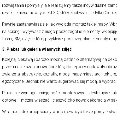
rozwiązania i pomysły, ale realizujemy także indywidualne za
uzyskuje niesamowity efekt 3D, który zachwyci nie tylko Ciebie,
Pewnie zastanawiasz się, jak wygląda montaż takiej mapy. Wbr
na ścianę i wyrywasz z niego poszczególne elementy, wklejaj
taśmę 3M, dzięki której przykleisz poszczególne elementy m
3. Plakat lub galeria własnych zdjęć
Kolejną, ciekawą i bardzo modną ostatnio alternatywą na dekor
przełamanie szablonowości, którą do tej pory nadawały obrazy
zwierzęta, abstrakcje, kształty, modę, mapy miast, architekturę
egzotyczne. Jednak nie warto sugerować się modą, a wybrać ta
Plakat nie wymaga umiejętności montażowych. Jeśli kupisz ta
gotowe – można wieszać i cieszyć oko nową dekoracją w salo
W ramach dekoracji ściany warto rozważyć także pomysł stworz