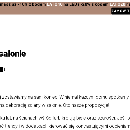
 -10% z kodem
LATO10
na LED i -20% z kodem
LATO20
na
ZAMÓW T
salonie
1
j zostawiamy na sam koniec. W niemal każdym domu spotkamy p
na dekorację ściany w salonie. Oto nasze propozycje!
u lat, na ścianach wśród farb królują biele oraz szarości. Jeśli
ać trendy i w dodatkach kierować się kontrastującymi odcieniam